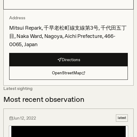
Address
Mitsui Repark, 千早老松町線支線第3号, 千代田五丁
目, Naka Ward, Nagoya, Aichi Prefecture, 466-
0065, Japan
Directions
OpenStreetMap
Latest sighting
Most recent observation
Jun 12, 2022
latest