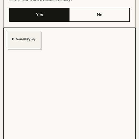
Yes
No
Availability key