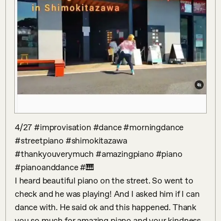
4/27 #improvisation #dance #morningdance 
#streetpiano #shimokitazawa 
#thankyouverymuch #amazingpiano #piano 
#pianoanddance #🎹

I heard beautiful piano on the street. So went to 
check and he was playing! And I asked him if I can 
dance with. He said ok and this happened. Thank 
you so much for amazing piano and your kindness