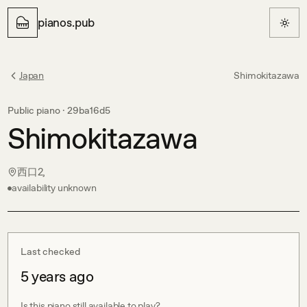
pianos.pub
Japan
Shimokitazawa
Public piano ·
29ba16d5
Shimokitazawa
西口2,
availability unknown
Last checked
5 years ago
Is this piano still available to play?