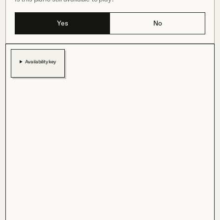
Yes
No
Availability key