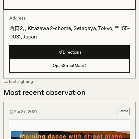
Address
西口2, , Kitazawa 2-chome, Setagaya, Tokyo, 〒155-
0031, Japan
Directions
OpenStreetMap
Latest sighting
Most recent observation
Apr 27, 2021
latest