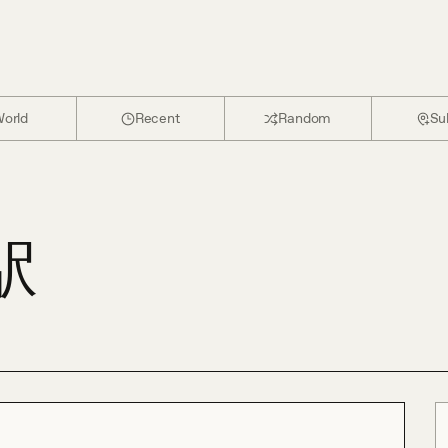
orld
Recent
Random
Su
駅