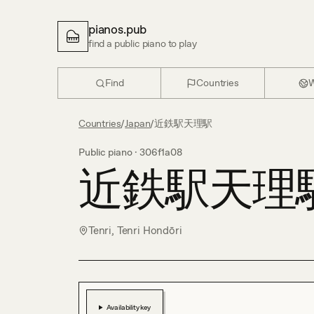
pianos.pub
find a public piano to play
Find
Countries
W
Countries
/
Japan
/
近鉄駅天理駅
Public piano ·
306f1a08
近鉄駅天理
Tenri, Tenri Hondōri
Availability key