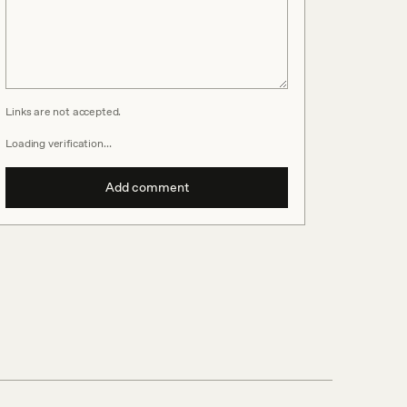
Links are not accepted.
Loading verification…
Add comment