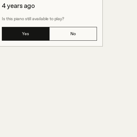
4 years ago
Is this piano still available to play?
Yes
No