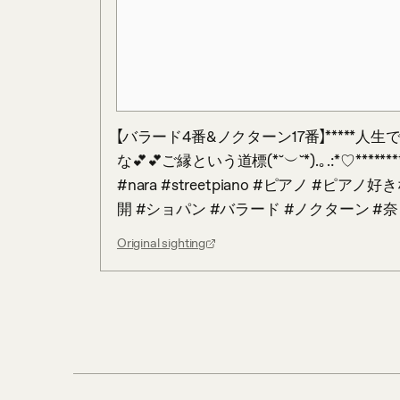
【バラード4番&ノクターン17番】****
な💕💕ご縁という道標(*˘︶˘*).｡.:*♡***********
#nara #streetpiano #ピアノ 
開 #ショパン #バラード #ノクターン #奈
Original sighting