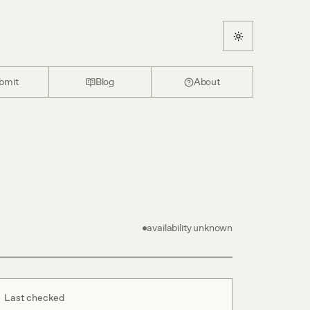
bmit
Blog
About
availability unknown
Last checked