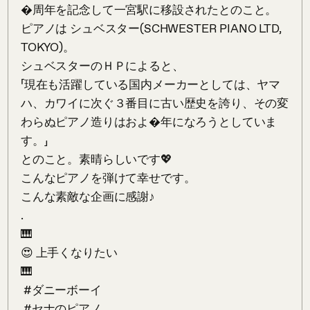
�周年を記念して一宮駅に移設されたとのこと。

ピアノは シュベスター(SCHWESTER PIANO LTD, 
TOKYO)。

シュベスターのＨＰによると、

「現在も活躍している国内メーカーとしては、ヤマ
ハ、カワイに次ぐ３番目に古い歴史を誇り、その変
わらぬピアノ造りはおよ�年になろうとしていま
す。」

とのこと。素晴らしいです💖

こんなピアノを弾けて幸せです。

こんな素敵な企画に感謝♪

.

🎹

😍 上手くなりたい

🎹

 #ダニーボーイ

 #セナのピアノ
