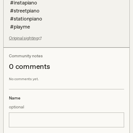
 #instapiano

 #streetpiano

 #stationpiano

 #playme
Original sighting
Community notes
0
comment
s
No comments yet.
Name
optional