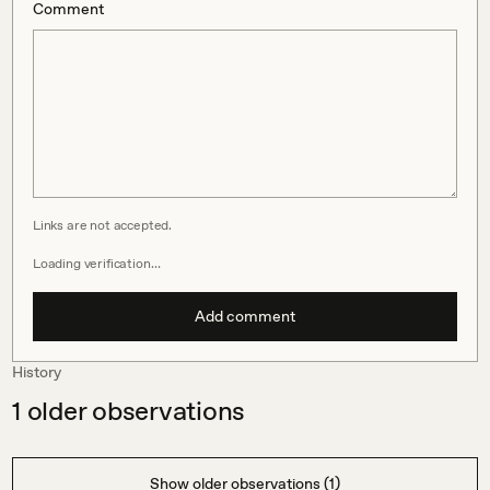
Comment
Links are not accepted.
Loading verification…
Add comment
History
1
older observations
Show older observations (1)