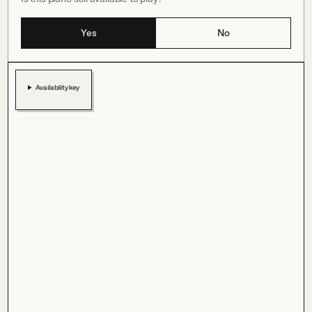
Yes
No
Availability key