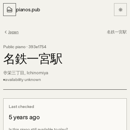
pianos.pub
Japan
名鉄一宮駅
Public piano ·
393e1754
名鉄一宮駅
栄三丁目, Ichinomiya
availability unknown
Last checked
5 years ago
Is this piano still available to play?