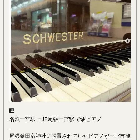
🎹

名鉄一宮駅 ＝JR尾張一宮駅 で駅ピアノ

.

尾張猿田彦神社に設置されていたピアノが一宮市施