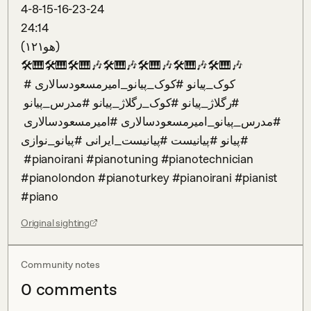
4-8-15-16-23-24

24:14

(هو۱۲۱)

🛠🎹🛠🎹🛠🎹🎶🛠🎹🎶🛠🎹🎶🛠🎹🎶🛠🎹🎶

 #کوک_پیانو #کوک_پیانو_امیرمسعودسالاری 
#رگلاژ_پیانو #کوک_رگلاژ_پیانو #مدرس_پیانو 
#مدرس_پیانو_امیرمسعودسالاری #امیرمسعودسالاری 
#پیانو #پیانیست #پیانیست_ایرانی #پیانو_نوازی 

 #pianoirani #pianotuning #pianotechnician 
#pianolondon #pianoturkey #pianoirani #pianist 
#piano
Original sighting
Community notes
0
comment
s