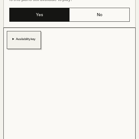
Yes
No
Availability key