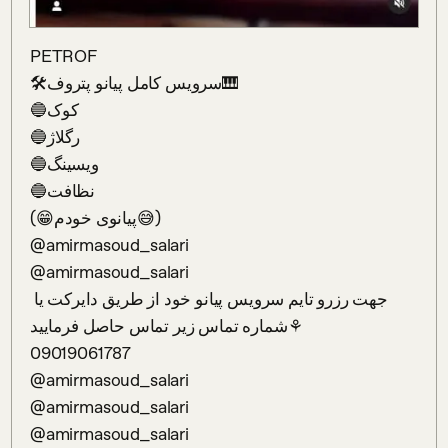
PETROF

🛠سرویس کامل پیانو پتروف🎹

🔵کوک

🔵رگلاژ

🔵ویسینگ

🔵نظافت

(😁پیانوی خودم😅)

@amirmasoud_salari 

@amirmasoud_salari 

جهت رزرو تایم سرویس پیانو خود از طریق دایرکت یا 
شماره تماس زیر تماس حاصل فرمایید⚘

09019061787

@amirmasoud_salari 

@amirmasoud_salari 

@amirmasoud_salari 
