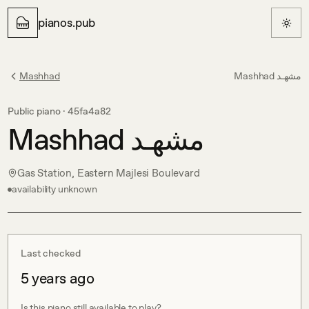
pianos.pub
Mashhad
Mashhad مشهـد
Public piano ·
45fa4a82
Mashhad مشهـد
Gas Station, Eastern Majlesi Boulevard
availability unknown
Last checked
5 years ago
Is this piano still available to play?