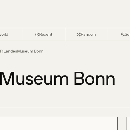
orld
Recent
Random
Su
VR LandesMuseum Bonn
sMuseum Bonn