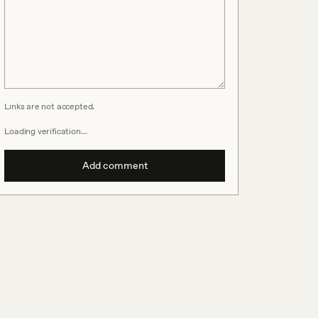
Links are not accepted.
Loading verification…
Add comment