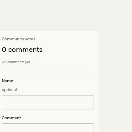
Community notes
0
comment
s
No comments yet.
Name
optional
Comment