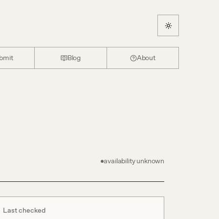
bmit
Blog
About
availability unknown
Last checked