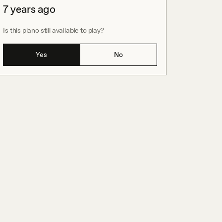
7 years ago
Is this piano still available to play?
Yes
No