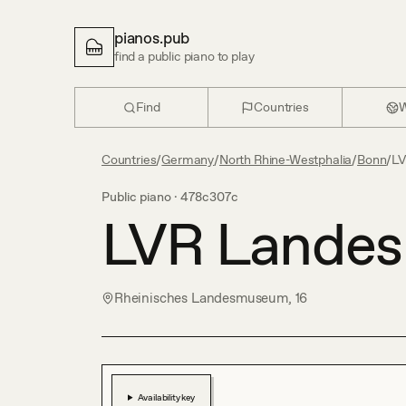
pianos.pub
find a public piano to play
Find
Countries
W
Countries
/
Germany
/
North Rhine-Westphalia
/
Bonn
/
L
Public piano ·
478c307c
LVR Lande
Rheinisches Landesmuseum, 16
Availability key