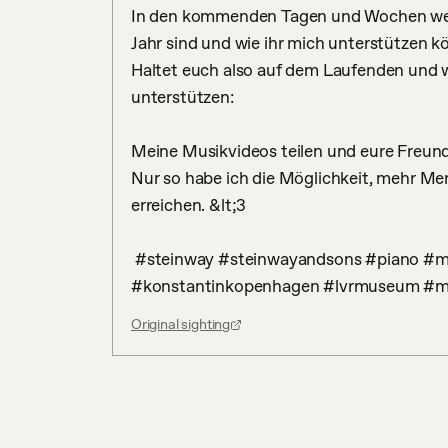
In den kommenden Tagen und Wochen werde
Jahr sind und wie ihr mich unterstützen kö
Haltet euch also auf dem Laufenden und w
unterstützen:

Meine Musikvideos teilen und eure Freunde 
Nur so habe ich die Möglichkeit, mehr M
erreichen. &lt;3

 #steinway #steinwayandsons #piano #music #musik #klavier #kultur #bonn 
#konstantinkopenhagen #lvrmuseum #
Original sighting