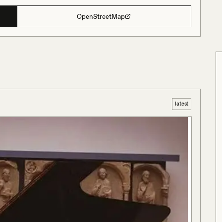
OpenStreetMap
latest