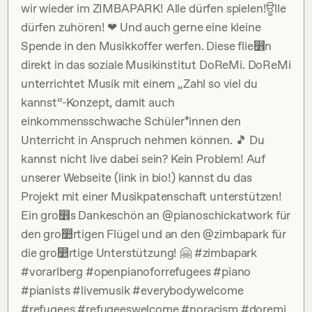
wir wieder im ZIMBAPARK! Alle dürfen spielen!ਊlle
dürfen zuhören! ❤ Und auch gerne eine kleine
Spende in den Musikkoffer werfen. Diese flie෾n
direkt in das soziale Musikinstitut DoReMi. DoReMi
unterrichtet Musik mit einem „Zahl so viel du
kannst“-Konzept, damit auch
einkommensschwache Schüler*innen den
Unterricht in Anspruch nehmen können. 🎵 Du
kannst nicht live dabei sein? Kein Problem! Auf
unserer Webseite (link in bio!) kannst du das
Projekt mit einer Musikpatenschaft unterstützen!
Ein gro෾s Dankeschön an @pianoschickatwork für
den gro෺rtigen Flügel und an den @zimbapark für
die gro෺rtige Unterstützung! 🤗 #zimbapark
#vorarlberg #openpianoforrefugees #piano
#pianists #livemusik #everybodywelcome
#refugees #refugeeswelcome #noracism #doremi