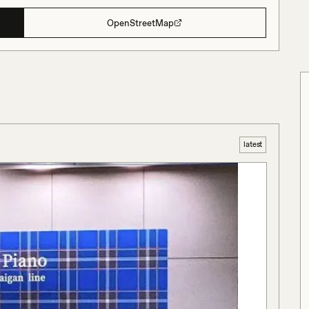
OpenStreetMap
latest