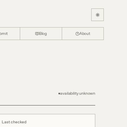
bmit
Blog
About
availability unknown
Last checked