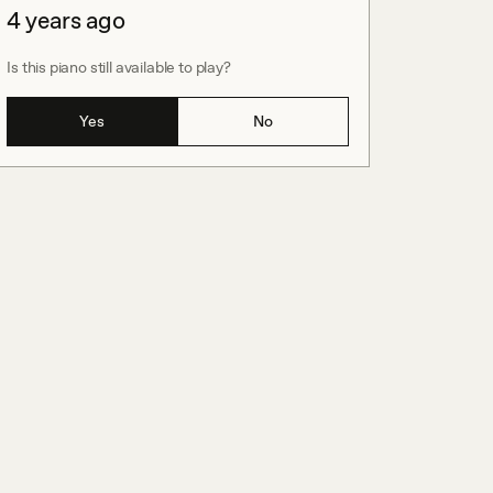
4 years ago
Is this piano still available to play?
Yes
No