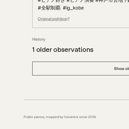
#ピアノ好き #ピアノ演奏 #神戸市営地下
#全駅制覇  #ig_kobe
Original sighting
History
1
older observations
Show old
Public pianos, mapped by travelers since 2019.