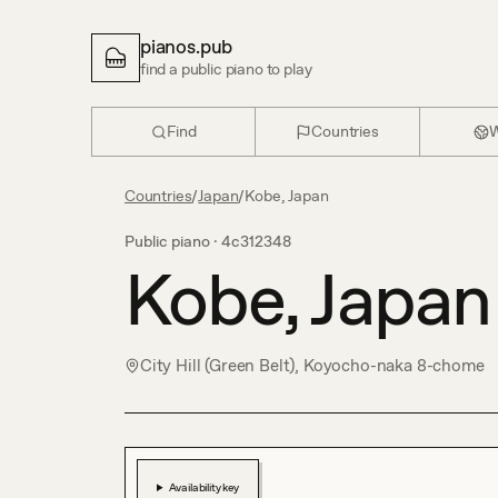
pianos.pub
find a public piano to play
Find
Countries
W
Countries
/
Japan
/
Kobe, Japan
Public piano ·
4c312348
Kobe, Japan
City Hill (Green Belt), Koyocho-naka 8-chome
Availability key