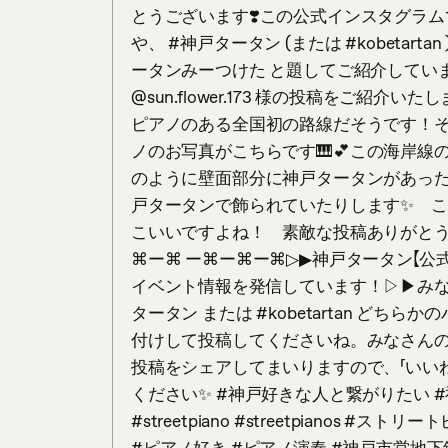
とうございます❣️この公式インスタグラ
や、 #神戸タータン (または #kobeta
ータンみーつけた と題してご紹介しています
@sun.flower.173 様の投稿をご紹
ピアノのある全国初の路線だそうです！そ
ノのお写真がこちらです🎹💕この海岸線のスト
のように壁面部分に神戸タータンがあっ
戸タータンで飾られていたりします✨　
こいいですよね！　素敵な投稿ありがとう
⌘ー⌘ ー⌘ー⌘ー⌘▷▶︎神戸タータン【
イベント情報を発信しています！▷▶︎みな
タータン または #kobetartan どちらかのハ
付けして投稿してくださいね。みなさんの
投稿をシェアしてまいりますので、「いいね
ください✨ #神戸好きな人と繋がりたい #神戸 #
#streetpiano #streetpianos #