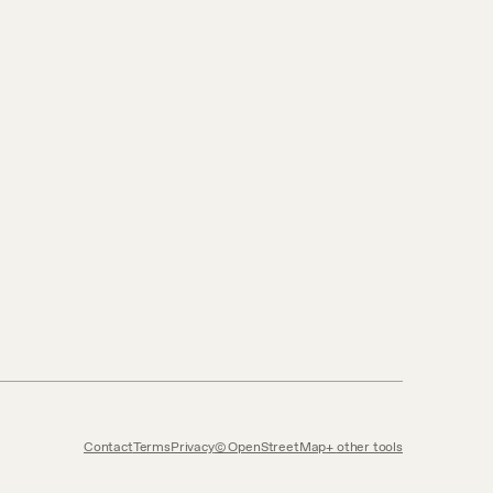
Contact
Terms
Privacy
© OpenStreetMap
other tools