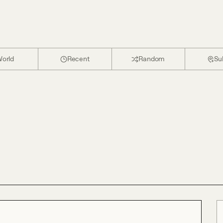
orld
Recent
Random
Su