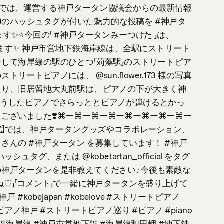
ムでは、運営する神戸タータン協議会からの最新情報
rtan )のハッシュタグが付いた魅力的な投稿を #神戸タ
✨⭐️今回の「 #神戸タータンみーつけた 」は、
介いたします✨ 神戸市営地下鉄海岸線は、全駅にストリート
して海岸線の駅のひとつ「苅藻駅」のストリートピア
リートピアノには、 @sun.flower.173 様の写真
たり、旧居留地大丸前駅は、ピアノの下が大きく神
こうしたピアノでさらっととピアノが弾けるとかっ
ございました❣️⌘ー⌘ー⌘ー⌘ー⌘ー⌘ー⌘ー⌘ー
公式】では、神戸タータングッズやコラボレーション、
さんの #神戸タータン を募集しています！ #神戸
ッシュタグ、または @kobetartan_official をタグ
神戸タータンを是非教えてください♪今後も素敵な
♡」「コメント」で一緒に神戸タータンを盛り上げて
kobejapan #kobelove #ストリートピアノ 
ストリートピアノ神戸 #ストリートピアノ巡り #ピアノ #piano 