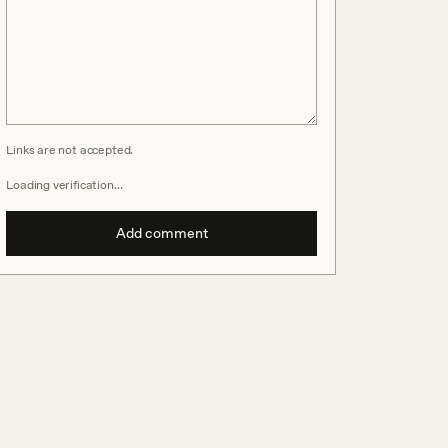
Links are not accepted.
Loading verification…
Add comment