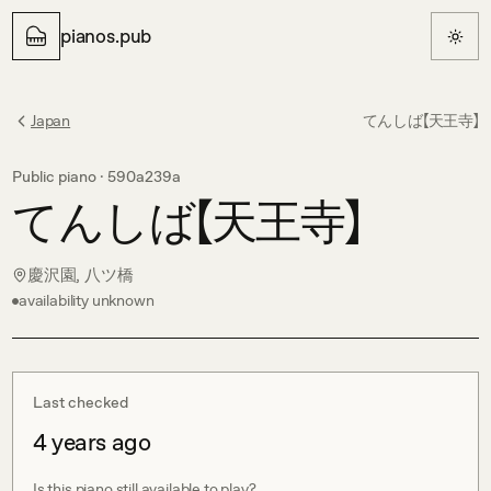
pianos.pub
Japan
てんしば【天王寺】
Public piano ·
590a239a
てんしば【天王寺】
慶沢園, 八ツ橋
availability unknown
Last checked
4 years ago
Is this piano still available to play?