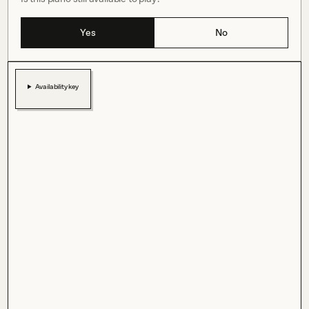
Yes
No
Availability key