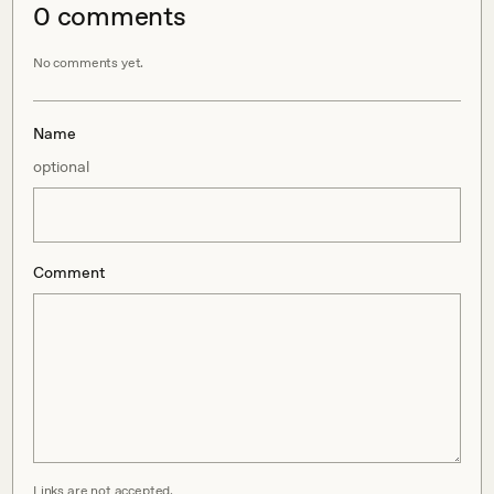
0
comment
s
No comments yet.
Name
optional
Comment
Links are not accepted.