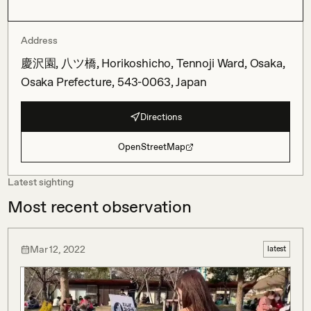
Address
慶沢園, 八ツ橋, Horikoshicho, Tennoji Ward, Osaka,
Osaka Prefecture, 543-0063, Japan
Directions
OpenStreetMap
Latest sighting
Most recent observation
Mar 12, 2022
latest