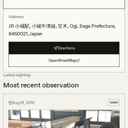
Address
JR 小城駅, 小城牛津線, 甘木, Ogi, Saga Prefecture,
8450021, Japan
Directions
OpenStreetMap
Latest sighting
Most recent observation
Aug 18, 2019
latest