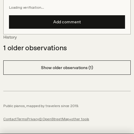
Loading verification…
Add comment
History
1
older observations
Show older observations (1)
Public pianos, mapped by travelers since 2019.
Contact
Terms
Privacy
© OpenStreetMap
other tools