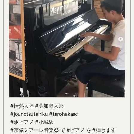
 #情熱大陸 #葉加瀬太郎

 #jounetsutairiku #tarohakase 

 #駅ピアノ #小城駅 

 #宗像ミアーレ音楽祭 で #ピアノ を #弾きます 
