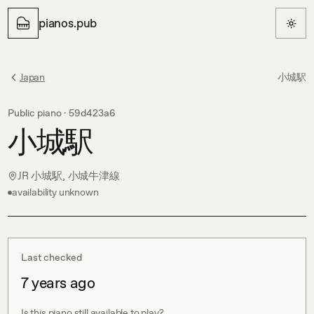
pianos.pub
Japan
小城駅
Public piano ·
59d423a6
小城駅
JR 小城駅, 小城牛津線
availability unknown
Last checked
7 years ago
Is this piano still available to play?