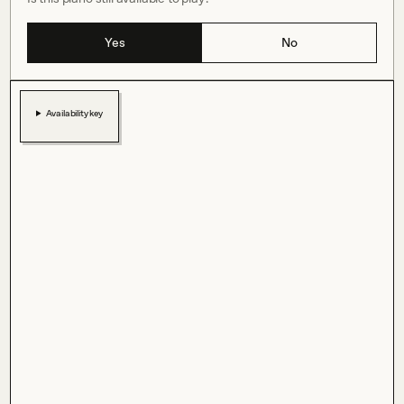
Yes
No
Availability key