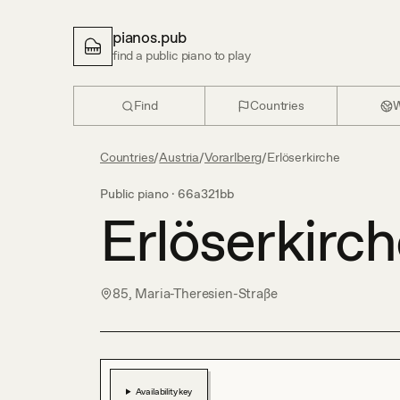
pianos.pub
find a public piano to play
Find
Countries
W
Countries
/
Austria
/
Vorarlberg
/
Erlöserkirche
Public piano ·
66a321bb
Erlöserkirc
85, Maria-Theresien-Straße
Availability key