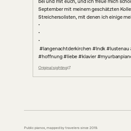
bei und mit euch, und ich freue mich scho
September mit meinem geschätzten Kolle
Streichersolisten, mit denen ich einige me
•

•

•

 #langenachtderkirchen #lndk #lustenau #konzert #davidianni #live #frauenchor #glaube 
#hoffnung #liebe #klavier #myurbanpia
Original sighting
Public pianos, mapped by travelers since 2019.