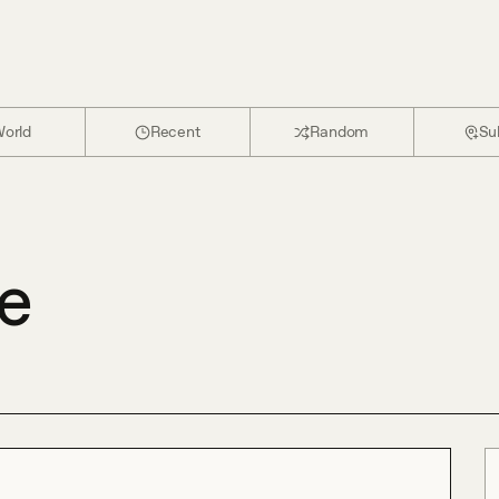
orld
Recent
Random
Su
he