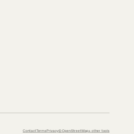
Contact
Terms
Privacy
© OpenStreetMap
other tools