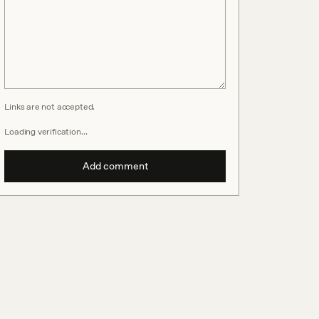
Links are not accepted.
Loading verification…
Add comment