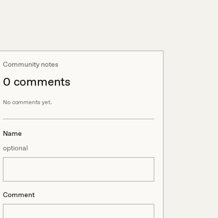
Community notes
0
comment
s
No comments yet.
Name
optional
Comment