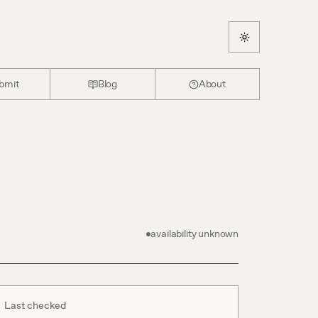
bmit
Blog
About
availability unknown
Last checked