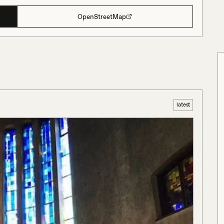
OpenStreetMap
latest