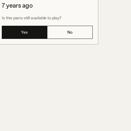
7 years ago
Is this piano still available to play?
Yes
No