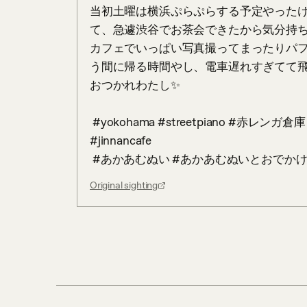
当初土曜は横浜ぷらぷらする予定やった
て、急遽渋谷でお茶会できたから気分持ち直し
カフェでいっぱい写真撮ってまったりパ
う間に帰る時間やし、電車遅れすぎてて
おつかれわたし✨

 #yokohama #streetpiano #赤レンガ倉庫 #豪華客船 #みなとみらい #渋谷カフェ 
#jinnancafe 

 #あかあむぬい #あかあむぬいとおでか
Original sighting