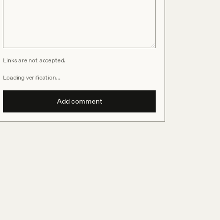
Links are not accepted.
Loading verification…
Add comment