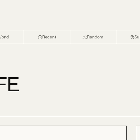
orld
Recent
Random
Su
FE