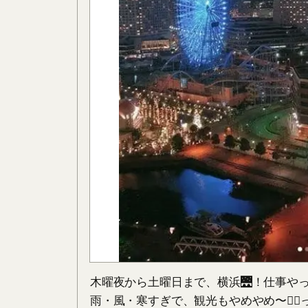
木曜夜から土曜日まで、横浜🌉！仕事や
雨・風・寒すぎで、観光もやめやめ〜🙅‍♀️っ