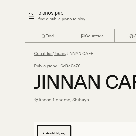
pianos.pub
find a public piano to play
Find
Countries
W
Countries
/
Japan
/
JINNAN CAFE
Public piano ·
6d9c0e76
JINNAN CA
Jinnan 1-chome, Shibuya
Availability key