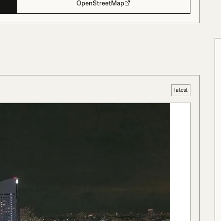
OpenStreetMap
latest