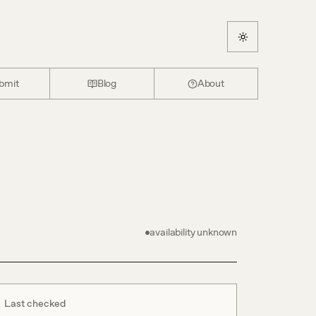
bmit
Blog
About
availability unknown
Last checked