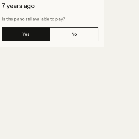
7 years ago
Is this piano still available to play?
Yes
No