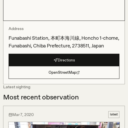
Address
Funabashi Station, 本町本海川線, Honcho 1-chome,
Funabashi, Chiba Prefecture, 2738511, Japan
Directions
OpenStreetMap
Latest sighting
Most recent observation
Mar 7, 2020
latest