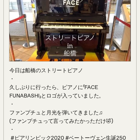
今日は船橋のストリートピアノ

・

久しぶりに行ったら、ピアノに「FACE 
FUNABASHI」とロゴが入っていました。

・

ファンプチュと月光を弾いてきました♫

(ファンプチュって言ってみたかっただけ🤣)

・

 #ピアリンピック2020 #ベートーヴェン生誕250