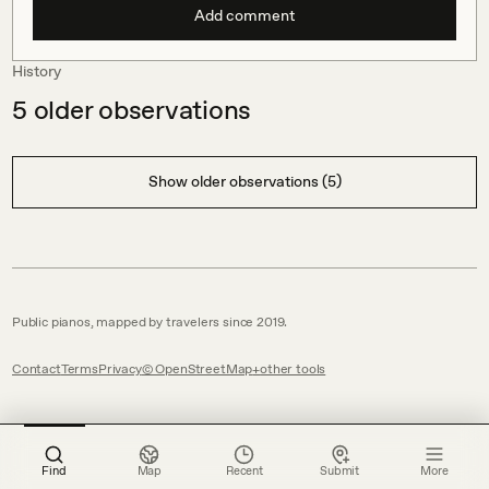
Add comment
History
5
older observations
Show older observations (5)
Public pianos, mapped by travelers since 2019.
Contact
Terms
Privacy
© OpenStreetMap
other tools
Find
Map
Recent
Submit
More