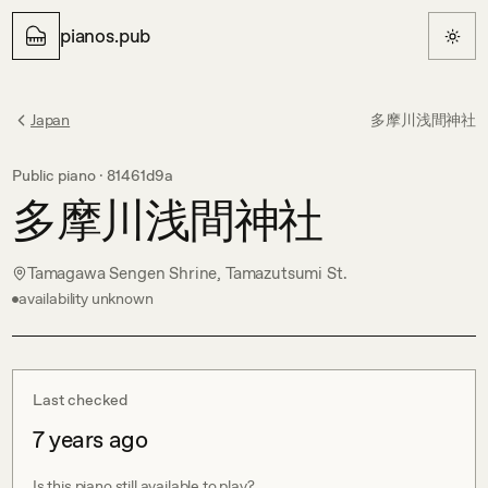
pianos.pub
Japan
多摩川浅間神社
Public piano ·
81461d9a
多摩川浅間神社
Tamagawa Sengen Shrine, Tamazutsumi St.
availability unknown
Last checked
7 years ago
Is this piano still available to play?