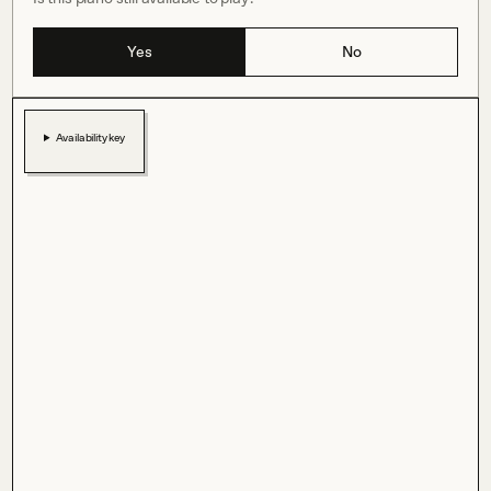
Yes
No
Availability key