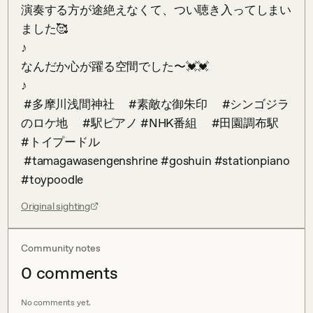
演奏する方が途絶えなくて、つい聴き入ってしまい
ました🥰

♪

なんだか心が躍る空間でした〜💓💓

♪

 #多摩川浅間神社　 #素敵な御朱印　 #シンゴジラ
のロケ地　 #駅ピアノ #NHK番組　 #田園調布駅　 
#トイプードル

 #tamagawasengenshrine #goshuin #stationpiano 
#toypoodle
Original sighting
Community notes
0
comment
s
No comments yet.