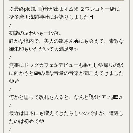
※最終pic(動画)音が出ます⚠️※ ２ワンコと一緒に
🐶多摩川浅間神社にお詣りしました⛩

♪

初詣の賑わいも一段落。

静かな境内で、美人の龍さん🐲にも会えて、素敵な
御朱印もいただいて大満足💖✨

♪

無事にドッグカフェ☕️デビューも果たし🐶帰りの駅
に向かうと🚉結構な音量の音楽が聞こえてきました
😃🎶

♪

何かと思って改札を入ると、なんと『駅ピアノ』🎹♫

♪

最近は日本にも増えてきたらしいのですが、遭遇し
たのは初めて😍

♪
