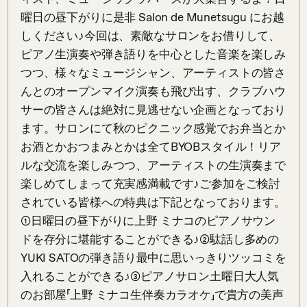
曜日の昼下がりに是非 Salon de Munetsugu にお越
しください♪今回は、素敵なサロンをお借りして、
ピアノ生演奏や弾き語りを中心とした音楽を楽しみ
つつ、様々なミュージシャン、アーティストの皆さ
んとのオープンマイク演奏も飛び出す、クラブハウ
サーの皆さんは絶対に見逃せない企画となっており
ます。サロンにて秋のピクニック感覚でお弁当とか
お酒とかおつまみとかは全てBYOBスタイル！リア
ルな交流を楽しみつつ、アーティストの生演奏まで
楽しめてしまって充実感満載です♪ご参加をご検討
されている皆様への特典は下記となっております。
①日曜日の昼下がりに上野 ミナコのピアノサウン
ドを存分に堪能することができる♪②駄話し多めの
YUKI SATOの弾き語り最中に思いっきりツッコミを
入れることができる♪③ピアノサロン土曜日大人気
のお部屋「上野 ミナコ生伴奏カラオケ」で貴方の美声