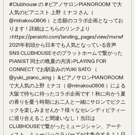
#Clubhouse の #ピアノサロンPIANOROOM で大
人気のピアニスト 上野 ミナコ さん（ 
@minakou0806 ）と念願のコラボ企画となってお
ります！詳細はこちらのリンクより
♪https://peraichi.com/landing_pages/view/mxrwf
2021年初頭から日本でも人気となっている音声
SNS CLUBHOUSEそのプラットホームで繋がった
PIANIST 同士の晩夏の共演♪PLAYING FOR 
CONNECT でお馴染みのYUKI SATO （ 
@yuki_piano_sing ）&ピアノサロンPIANOROOM
で大人気の上野 ミナコ（ @minakou0806 ）による
大阪で待ちに待ったコラボ企画です！秋に向かう夏
の香りを憂う時期にお二人と一緒にサロンでピクニ
ックを楽しみませんか？様々なセレンディピティ―
に巡り合えること間違いなし！当日は
CLUBHOUSEで繋がったミュージシャン、アーテ
ィスト、ミュージックラバーズが大集合するよ！日