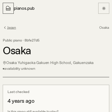
pianos.pub
Japan
Osaka
Public piano ·
8bfe27d5
Osaka
Osaka Yuhigaoka Gakuen High School, Gakuenzaka
availability unknown
Last checked
4 years ago
Is this piano still available to play?