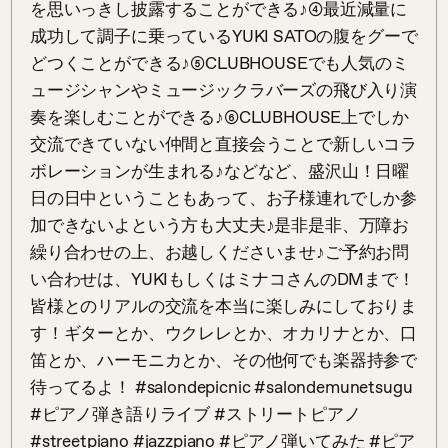
を思いっきし披露することができる♪④最近減量に
成功して調子に乗っているYUKI SATOの腹をグーで
どつくことができる♪⑤CLUBHOUSEでも人気のミ
ュージシャンやミュージックラバーズの飛び入り演
奏を楽しむことができる♪⑥CLUBHOUSE上でしか
交流できていない仲間と直接会うことで新しいコラ
ボレーションが生まれる♪などなど、盛沢山！日曜
日の日中ということもあって、お子様連れでしか参
加できないよという方も大丈夫♪是非是非、万障お
繰り合わせの上、お越しくださいませ♪ご予約お問
い合わせは、YUKIもしくはミナコさんのDMまで！
皆様とのリアルの交流を本当に楽しみにしておりま
す！ギターとか、ウクレレとか、オカリナとか、口
笛とか、ハーモニカとか、その他何でも楽器持参で
待ってるよ！ #salondepicnic #salondemunetsugu 
#ピアノ弾き語りライブ #ストリートピアノ 
#streetpiano #jazzpiano #ピアノ弾いてみた #ピア