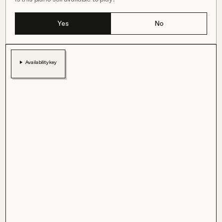
Yes
No
Availability key