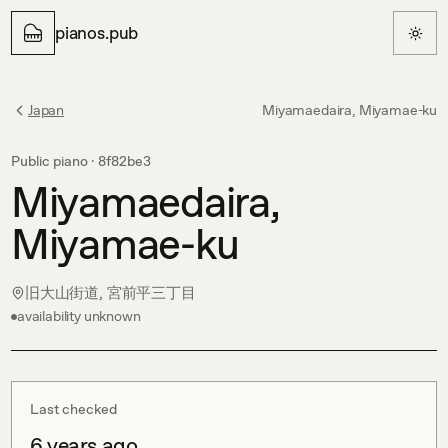
pianos.pub
Japan
Miyamaedaira, Miyamae-ku
Public piano ·
8f82be3
Miyamaedaira,
Miyamae-ku
旧大山街道, 宮前平三丁目
availability unknown
Last checked
6 years ago