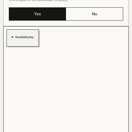
Yes
No
Availability key