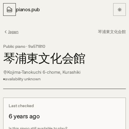
pianos.pub
Japan
琴浦東文化会館
Public piano ·
9a571810
琴浦東文化会館
Kojima-Tanokuchi 6-chome, Kurashiki
availability unknown
Last checked
6 years ago
Is this piano still available to play?