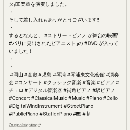
タ」񻋂𰀓楽章を演奏しました。

・

そして差し入れもありがとうございます‼️

・

するとなんと、 #ストリートピアノ が舞台の映画「 
#パリに見出されたピアニスト 」の #DVD が入って
いました！

・

・

 #岡山 #倉敷 #児島 #琴浦 #琴浦東文化会館 #演奏
会 #コンサート #クラシック音楽 #音楽 #ピアノ #
チェロ #デジタル管楽器 #街角ピアノ #駅ピアノ 
#Concert #ClassicalMusic #Music #Piano #Cello 
#DigitalWindInstrument #StreetPiano 
#PublicPiano #StationPiano #🎹 #🎻
Original sighting