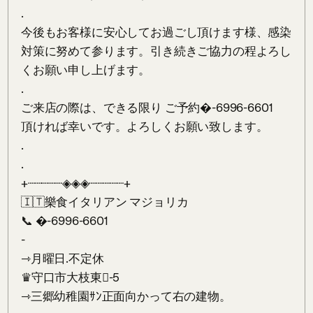
.

今後もお客様に安心してお過ごし頂けます様、感染
対策に努めて参ります。引き続きご協力の程よろし
くお願い申し上げます。

.

ご来店の際は、できる限り ご予約�-6996-6601

頂ければ幸いです。よろしくお願い致します。

.

.

+┈┈┈┈┈◈◈◈┈┈┈┈┈+

🇮🇹樂食イタリアン マジョリカ

📞 �-6996-6601

-

⇾月曜日.不定休

♛守口市大枝東񵎢-5

⇾三郷幼稚園ｻﾝ正面向かって右の建物。
