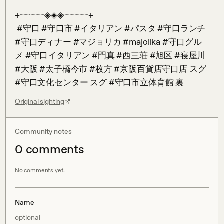
+┈┈┈┈┈◈◈◈┈┈┈┈┈+

 #守口 #守口市 #イタリアン #パスタ #守口ランチ 
#守口ディナー #マジョリカ #majolika #守口グル
メ #守口イタリアン #門真 #西三荘 #旭区 #寝屋川 
#大阪 #太子橋今市 #枚方 #京阪百貨店守口店 スグ 
#守口文化センター スグ #守口市立体育館 裏
Original sighting
Community notes
0
comment
s
No comments yet.
Name
optional