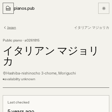
pianos.pub
Japan
イタリアン マジョリカ
Public piano ·
a0261815
イタリアン マジョリ
カ
Hashiba-nishinocho 3-chome, Moriguchi
availability unknown
Last checked
5 years ago