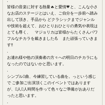
.　

皆様の音楽に対する熱量🔥と愛情💗と、こんな小さ
なお店のステージとはいえ、ご自分を一歩前へ踏み
出して頂き、手品から どクラシックまでジャンル
や技術を超えて、おひとりおひとりの勇気や表現は
とても尊く、　マジョリカは皆様からたくさんパワ
フルなチカラを戴きました💪　また頑張っていきま
す‼

.

お連れ様や他の演奏者の方々への明日のチカラにも 
なったのではないかと思います。

.

シンプル𰚱曲、今練習している曲を。っという感じ
で ご参加ご出演頂くこのイベントではあります
が、𰒡人𰒡人時間を作って色々なご準備がおありだ
ったと思います。

.
