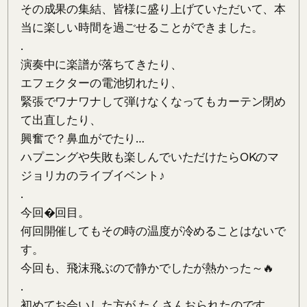
その成果の集結、皆様に盛り上げていただいて、本
当に楽しい時間を過ごせることができました。

.

演奏中に楽譜が落ちてきたり、

エフェクターの電池切れたり、

緊張でワナワナして弾けなくなってもカーテン閉め
て出直したり、

興奮で？鼻血がでたり…

ハプニングや失敗も楽しんでいただけたらOKのマ
ジョリカのライブイベント♪　

.

今回�回目。

何回開催してもその時の温度が冷めることはないで
す。

今回も、飛沫飛ぶので静かでしたが熱かった～🔥

.

初めてお会いした方が たくさんおられたのです