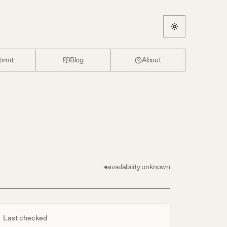
bmit
Blog
About
availability unknown
Last checked