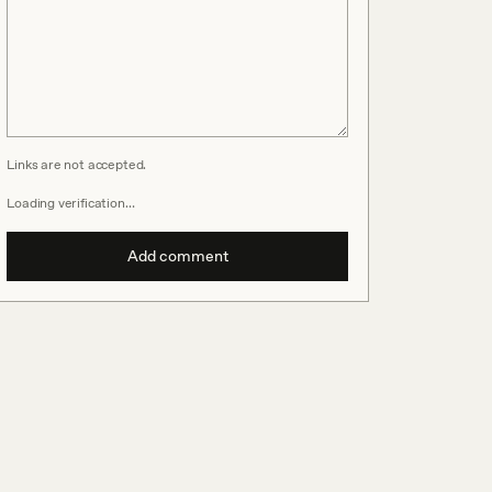
Links are not accepted.
Loading verification…
Add comment