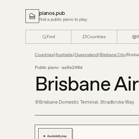
pianos.pub
find a public piano to play
Find
Countries
W
Countries
/
Australia
/
Queensland
/
Brisbane City
/
Brisba
Public piano ·
aa9e248d
Brisbane Ai
Brisbane Domestic Terminal, Stradbroke Way
Availability key