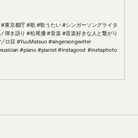
゚アノ弾き語り #松尾優 #音楽 #音楽好きな人と繋がり
YuuMatsuo #singersongwriter 
usician #piano #pianist #instagood  #instaphoto 