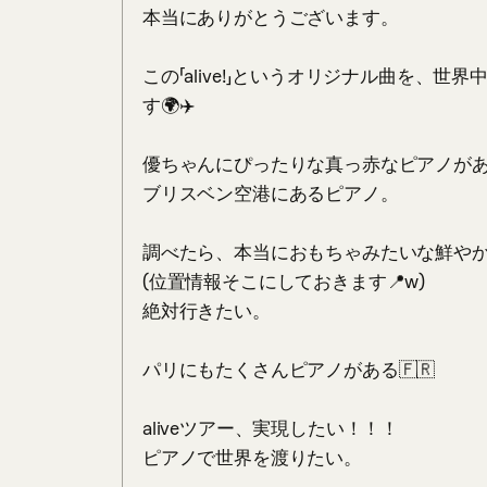
本当にありがとうございます。﻿

この「alive!」というオリジナル曲を、世
す🌍✈️﻿

優ちゃんにぴったりな真っ赤なピアノか
ブリスベン空港にあるピアノ。﻿

調べたら、本当におもちゃみたいな鮮やかな赤
(位置情報そこにしておきます📍w)﻿

絶対行きたい。﻿

パリにもたくさんピアノがある🇫🇷﻿

aliveツアー、実現したい！！！﻿

ピアノで世界を渡りたい。﻿
