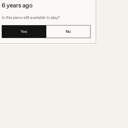
6 years ago
Is this piano still available to play?
Yes
No