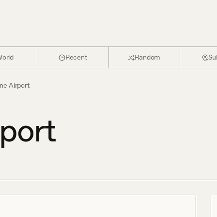
orld
Recent
Random
Su
ne Airport
rport