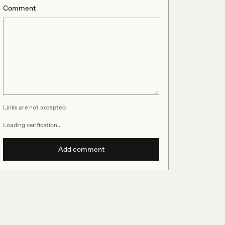
Comment
Links are not accepted.
Loading verification…
Add comment