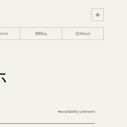
bmit
Blog
About
ホ
availability unknown