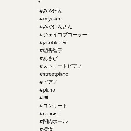
*

 #みやけん 

 #miyaken

 #みやけんさん

 #ジェイコブコーラー 

 #jacobkoller

 #朝香智子

 #あさぴ

 #ストリートピアノ

 #streetpiano

 #ピアノ 

 #piano 

 #🎹

 #コンサート

 #concert

 #関内ホール

 #横浜
