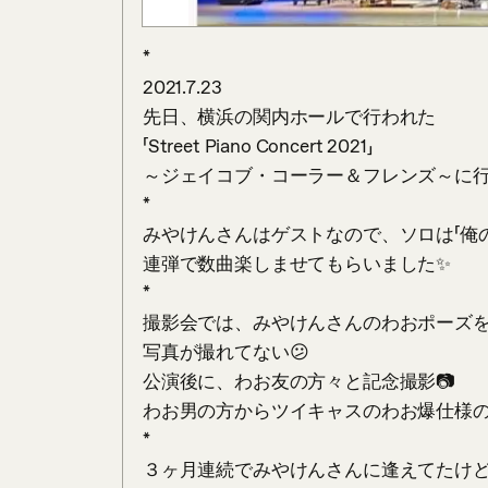
*

2021.7.23

先日、横浜の関内ホールで行われた

「Street Piano Concert 2021」

～ジェイコブ・コーラー＆フレンズ～に行っ
*

みやけんさんはゲストなので、ソロは「俺の
連弾で数曲楽しませてもらいました✨

*

撮影会では、みやけんさんのわおポーズを
写真が撮れてない😕

公演後に、わお友の方々と記念撮影📷️

わお男の方からツイキャスのわお爆仕様の
*

３ヶ月連続でみやけんさんに逢えてたけど、