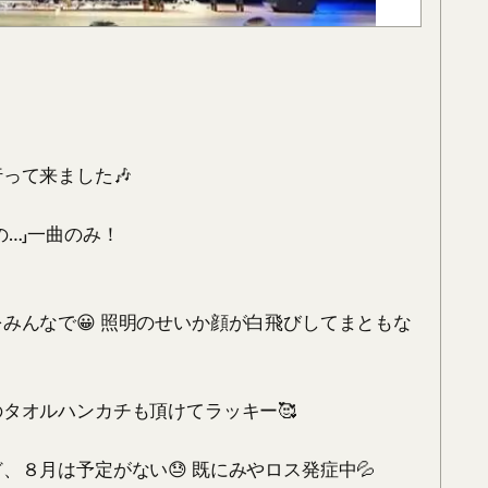
て来ました🎶

…」一曲のみ！

みんなで😀 照明のせいか顔が白飛びしてまともな
タオルハンカチも頂けてラッキー🥰

８月は予定がない😓 既にみやロス発症中💦
