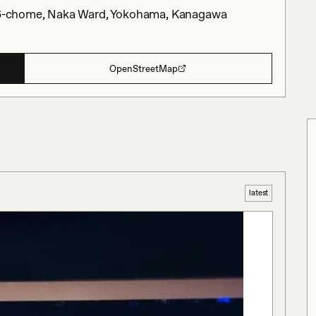
ho 6-chome, Naka Ward, Yokohama, Kanagawa
OpenStreetMap
latest