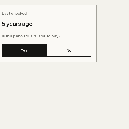
Last checked
5 years ago
Is this piano still available to play?
Yes
No