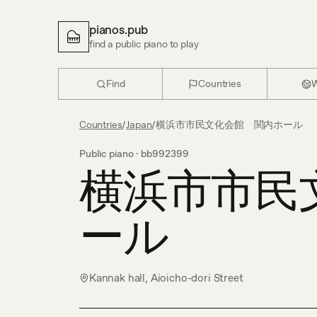
pianos.pub
find a public piano to play
Find
Countries
W
Countries
/
Japan
/
横浜市市民文化会館 関内ホール
Public piano ·
bb992399
横浜市市民
ール
Kannak hall, Aioicho-dori Street