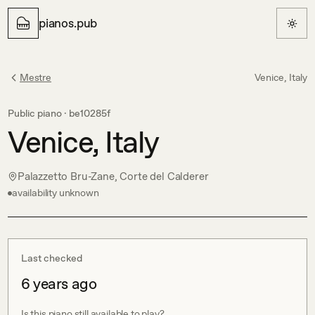
pianos.pub
Mestre
Venice, Italy
Public piano ·
be10285f
Venice, Italy
Palazzetto Bru-Zane, Corte del Calderer
availability unknown
Last checked
6 years ago
Is this piano still available to play?