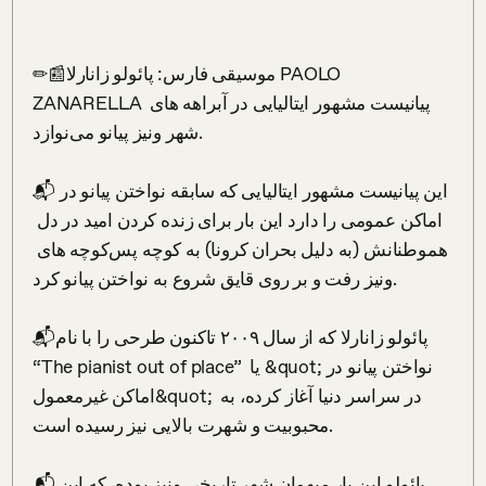
✏📰موسیقی فارس: پائولو زانارلا PAOLO 
ZANARELLA پیانیست مشهور ایتالیایی در آبراهه های 
شهر ونیز پیانو می‌نوازد.⁣

📬این پیانیست مشهور ایتالیایی که سابقه نواختن پیانو در 
اماکن عمومی را دارد این بار برای زنده کردن امید در دل 
هموطنانش (به دلیل بحران کرونا) به کوچه پس‌کوچه های 
ونیز رفت و بر روی قایق شروع به نواختن پیانو کرد. ⁣

📬پائولو زانارلا که از سال ۲۰۰۹ تاکنون طرحی را با نام 
“The pianist out of place”  یا &quot;نواختن پیانو در 
اماکن غیرمعمول&quot; در سراسر دنیا آغاز کرده، به 
محبوبیت و شهرت بالایی نیز رسیده است.⁣

📬پائولو این بار میهمان شهر تاریخی ونیز بوده، که این 