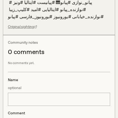
 #پیانو_نوازی #پیانو🎹 #پیانیست #ایتالیا #ونیز 
#نوازنده_پیانو #ایتالیایی #امید #کلیپ_زیبا 
#نوازنده_خیابانی #یورونیوز #یورونیوز_فارسی #پیانو
Original sighting
Community notes
0
comment
s
No comments yet.
Name
optional
Comment