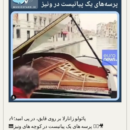
🎶پائولو زانارلا بر روی قایق، در پی امید؛⁣

🎹پرسه های یک پیانیست در کوچه های ونیز 🚣‍♂️🎥⁣
