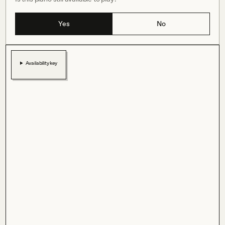
Yes
No
Availability key