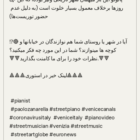
روزها برخلاف معمول بسیار خلوت است (به دلیل عدم 
حضور توریست‌ها)⁣

⁉️🔴آیا در شهر یا روستای شما هم نوازندگان در خیابانها و 
کوچه ها مینوازند؟ شما در این مورد چه فکر میکنید؟ ⁣

🔻🔻نظرات خود را برای ما کامنت بگذارید.🔻🔻⁣

🔺️🔺️🔺️لینک خبر در استوری🔺️🔺️🔺️⁣

 #pianist

 #paolozanarella #streetpiano #venicecanals 
#coronavirusitaly  #veniceitaly ⁣ #pianovideo 
#streetmusician #venizia #streetmusic

 #streetartglobe #euronews
