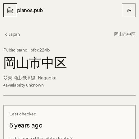
pianos.pub
Japan
岡山市中区
Public piano ·
bfcd224b
岡山市中区
東岡山御津線, Nagaoka
availability unknown
Last checked
5 years ago
Is this piano still available to play?