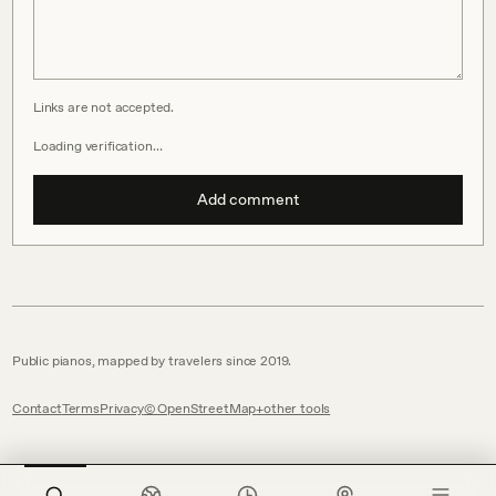
Links are not accepted.
Loading verification…
Add comment
Public pianos, mapped by travelers since 2019.
Contact
Terms
Privacy
© OpenStreetMap
other tools