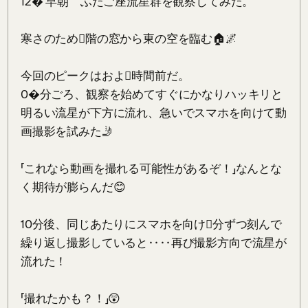
12� 早朝　ふたご座流星群を観察してみた。

寒さのため𰀒階の窓から東の空を臨む🏠🌌

今回のピークはおよ𰗘時間前だ。

0�分ごろ、観察を始めてすぐにかなりハッキリと
明るい流星が下方に流れ、急いでスマホを向けて動
画撮影を試みた🤳

「これなら動画を撮れる可能性があるぞ！」なんとな
く期待が膨らんだ😊

10分後、同じあたりにスマホを向け𰙢分ずつ刻んで
繰り返し撮影していると‥‥再び撮影方向で流星が
流れた！

「撮れたかも？！」😲
