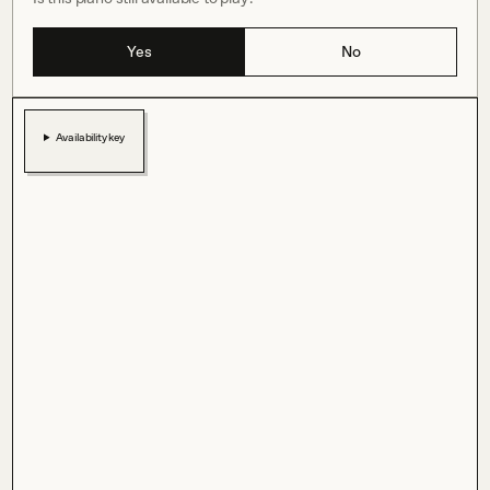
Yes
No
Availability key