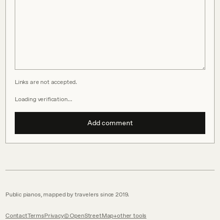
Links are not accepted.
Loading verification…
Add comment
Public pianos, mapped by travelers since 2019.
Contact
Terms
Privacy
© OpenStreetMap
other tools