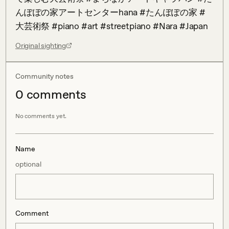
んぽぽの家アートセンターhana #たんぽぽの家 #
大芸術祭 #piano #art #streetpiano #Nara #Japan
Original sighting
Community notes
0
comment
s
No comments yet.
Name
optional
Comment