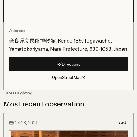
Address
奈良県立民俗博物館, Kendo 189, Togawacho,
Yamatokoriyama, Nara Prefecture, 639-1058, Japan
Directions
OpenStreetMap
Latest sighting
Most recent observation
Oct 28, 2021
latest