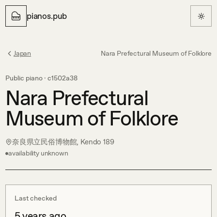
pianos.pub
Japan
Nara Prefectural Museum of Folklore
Public piano ·
c1502a38
Nara Prefectural
Museum of Folklore
奈良県立民俗博物館, Kendo 189
availability unknown
Last checked
5 years ago