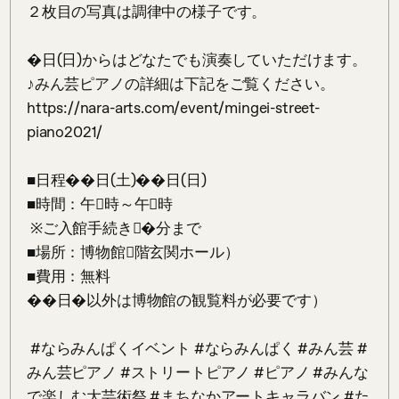
２枚目の写真は調律中の様子です。

�日(日)からはどなたでも演奏していただけます。 

♪みん芸ピアノの詳細は下記をご覧ください。

https://nara-arts.com/event/mingei-street-
piano2021/

■日程��日(土)��日(日)

■時間：午񒓙時～午񟣅時

 ※ご入館手続き𰛴�分まで

■場所：博物館󿂁階玄関ホール）

■費用：無料

��日�以外は博物館の観覧料が必要です）

 #ならみんぱくイベント #ならみんぱく #みん芸 #
みん芸ピアノ #ストリートピアノ #ピアノ #みんな
で楽しむ大芸術祭 #まちなかアートキャラバン #た