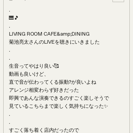
.

🎹🎵

.

LIVING ROOM CAFE&amp;DINING

菊池亮太さんのLIVEを聴きにいきました

.

.

生音ってやはり良い🥰

動画も良いけど、

直で音が伝わってくる振動?が良いよね

アレンジ相変わらず好きだった

即興であんな演奏できるのすごく楽しそうで

見ているこちらまで楽しく気持ちになった✨

.

.

すごく落ち着く店内だったので
