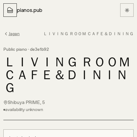
pianos.pub
Japan
ＬＩＶＩＮＧ ＲＯＯＭ ＣＡＦＥ＆ＤＩＮＩＮＧ
Public piano ·
de3e1b92
ＬＩＶＩＮＧ ＲＯＯＭ
ＣＡＦＥ＆ＤＩＮＩＮ
Ｇ
Shibuya PRIME, 5
availability unknown