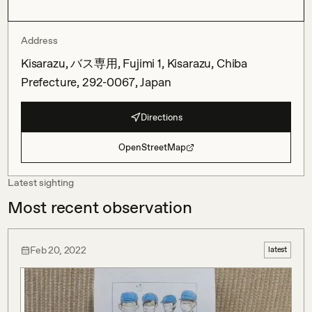
Address
Kisarazu, バス専用, Fujimi 1, Kisarazu, Chiba
Prefecture, 292-0067, Japan
Directions
OpenStreetMap
Latest sighting
Most recent observation
Feb 20, 2022
latest