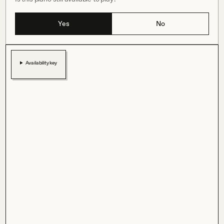
Yes
No
Availability key