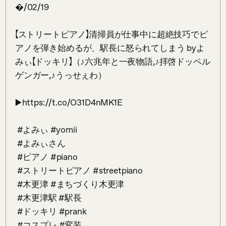
�/02/19⁡

⁡【ストリートピアノ】清掃員が仕事中に超絶技巧でピ
アノを弾き始めるが、駅長に怒られてしまう byよ
みぃ【ドッキリ】（♪六兆年と一夜物語,♪拝啓ドッペル
ゲンガー,♪うっせぇわ）

⁡▶️https://t.co/O31D4nMK1E⁡

⁡ #よみぃ⁡ #yomii⁡

⁡ #よみぃさん⁡

⁡ #ピアノ #piano⁡

⁡ #ストリートピアノ #streetpiano⁡

⁡ #木更津 #まちづくり木更津 ⁡⁡

⁡ #木更津駅⁡⁡⁡ #駅長

⁡ #ドッキリ #prank

⁡ #コスプレ #変装⁡⁡
