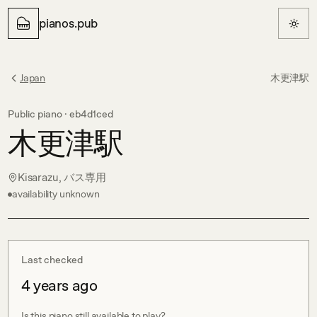
pianos.pub
Japan
木更津駅
Public piano ·
eb4d1ced
木更津駅
Kisarazu, バス専用
availability unknown
Last checked
4 years ago
Is this piano still available to play?