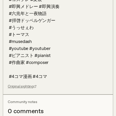
⁡ #即興メドレー #即興演奏

⁡ #六兆年と一夜物語

 #拝啓ドッペルゲンガー ⁡

⁡ #うっせぇわ ⁡

⁡ #トーマス ⁡

⁡ #musedash ⁡⁡

⁡ #youtube #youtuber ⁡

⁡ #ピアニスト #pianist ⁡

⁡ #作曲家 #composer ⁡

⁡ #4コマ漫画 #4コマ
Original sighting
Community notes
0
comment
s