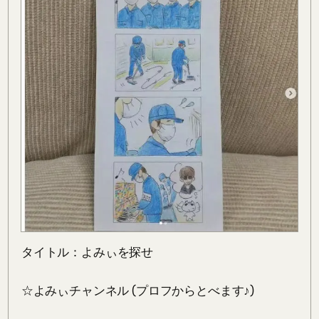
タイトル：よみぃを探せ⁡

⁡☆よみぃチャンネル (プロフからとべます♪)⁡
