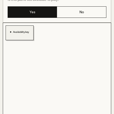
Yes
No
Availability key