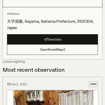
Address
大字堀兼, Sayama, Saitama Prefecture, 3501304,
Japan
Directions
OpenStreetMap
Latest sighting
Most recent observation
Feb 2, 2022
latest