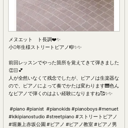
メヌエット　ト長調❤️✨

小񛙣年生様ストリートピアノ🎼✨✨

前回レッスンでやった箇所を覚えてきて弾きました
👏🏻💕

人が全然いなくて残念でしたが、ピアノは生楽器な
ので、ピアノによって奏でかたは変わります🎹色ん
なピアノで弾くのはよい経験になりますね🥰✨✨

 #piano #pianist  #pianokids #pianoboys #menuet 
#kikipianostudio #streetpiano #ストリートピアノ 
#堀兼上赤坂公園 #ピアノ #ピアノ教室 #ピアノ男