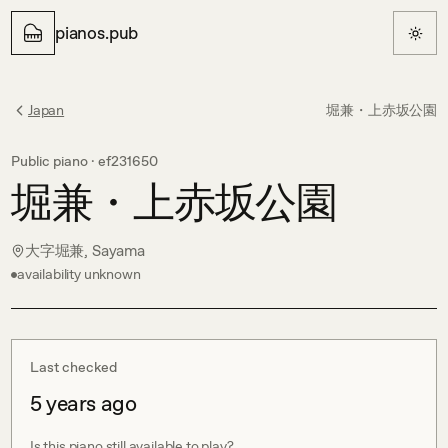
pianos.pub
Japan
堀兼・上赤坂公園
Public piano ·
ef231650
堀兼・上赤坂公園
大字堀兼, Sayama
availability unknown
Last checked
5 years ago
Is this piano still available to play?