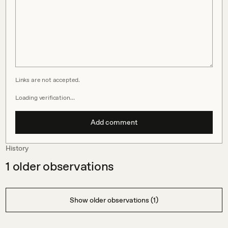
Links are not accepted.
Loading verification…
Add comment
History
1
older observations
Show older observations (1)