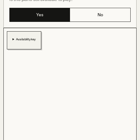
Yes
No
Availability key