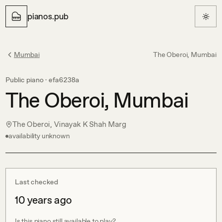
pianos.pub
Mumbai
The Oberoi, Mumbai
Public piano ·
efa6238a
The Oberoi, Mumbai
The Oberoi, Vinayak K Shah Marg
availability unknown
Last checked
10 years ago
Is this piano still available to play?