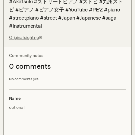
#Akatsuki #ストリートピアノ #ストピ #九州スト
ピ #ピアノ #ピアノ女子 #YouTube #PE'Z #piano 
#streetpiano #street #Japan #Japanese #saga 
#instrumental
Original sighting
Community notes
0
comment
s
No comments yet.
Name
optional