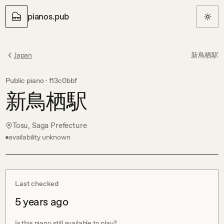
pianos.pub
Japan
新鳥栖駅
Public piano ·
f13c0bbf
新鳥栖駅
Tosu, Saga Prefecture
availability unknown
Last checked
5 years ago
Is this piano still available to play?