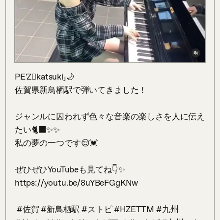
PE'Z𰃊katsuki」🌙﻿

佐賀県新鳥栖駅で弾いてきました！﻿

ジャンルに囚われず色々な音楽の楽しさを人に伝え
たい🐈‍⬛✨✨﻿

私の夢の一つです😌💓﻿

ぜひぜひYouTubeも見てね👇✨﻿

https://youtu.be/8uYBeFGgKNw﻿

 #佐賀 #新鳥栖駅 #ストピ #HZETTM #九州 