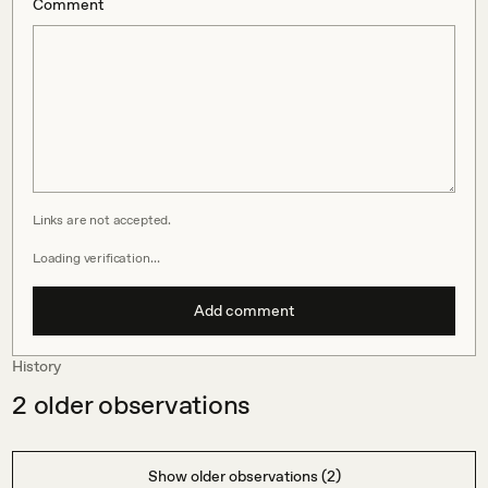
Comment
Links are not accepted.
Loading verification…
Add comment
History
2
older observations
Show older observations (2)