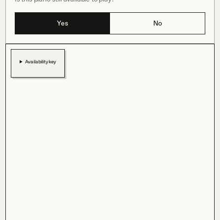
Yes
No
Availability key