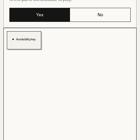
Yes
No
Availability key