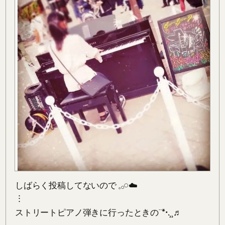
しばらく投稿してないので 𓈒𓂂𓏸☁️

︙

ストリートピアノ弾きに行ったときの¨*•.¸¸♬︎
