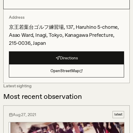
Address
京王若葉台ゴルフ練習場, 137, Haruhino 5-chome,
Asao Ward, Inagi, Tokyo, Kanagawa Prefecture,
215-0036, Japan
Directions
OpenStreetMap
Latest sighting
Most recent observation
Aug 27, 2021
latest