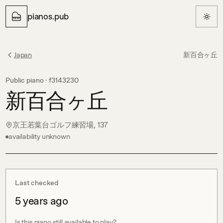
pianos.pub
Japan
新百合ヶ丘
Public piano ·
f3143230
新百合ヶ丘
京王若葉台ゴルフ練習場, 137
availability unknown
Last checked
5 years ago
Is this piano still available to play?