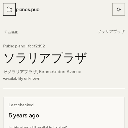
pianos.pub
Japan
ソラリアプラザ
Public piano ·
fccf2d92
ソラリアプラザ
ソラリアプラザ, Kirameki-dori Avenue
availability unknown
Last checked
5 years ago
Is this piano still available to play?