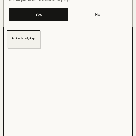
Yes
No
Availability key