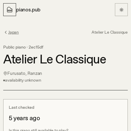
pianos.pub
Japan
Atelier Le Classique
Public piano ·
2ec15df
Atelier Le Classique
Furusato, Ranzan
availability unknown
Last checked
5 years ago
Is this piano still available to play?