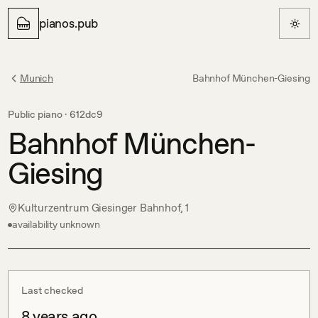
pianos.pub
Munich
Bahnhof München-Giesing
Public piano ·
612dc9
Bahnhof München-
Giesing
Kulturzentrum Giesinger Bahnhof, 1
availability unknown
Last checked
8 years ago