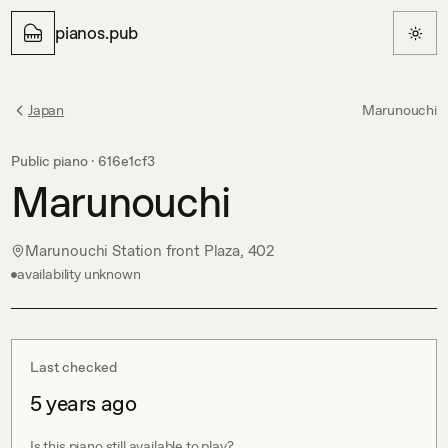
pianos.pub
Japan
Marunouchi
Public piano ·
616e1cf3
Marunouchi
Marunouchi Station front Plaza, 402
availability unknown
Last checked
5 years ago
Is this piano still available to play?