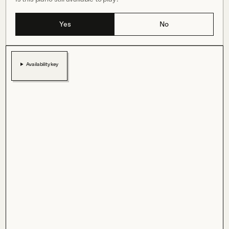
Yes
No
Availability key