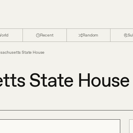
orld
Recent
Random
Su
sachusetts State House
tts State House