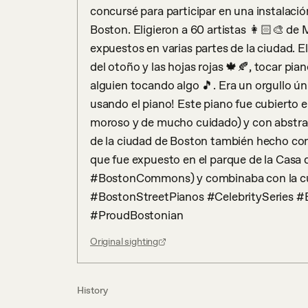
concursé para participar en una instalació
Boston. Eligieron a 60 artistas 👩🏻‍🎨 de
expuestos en varias partes de la ciudad. E
del otoño y las hojas rojas 🍁🍂, tocar pia
alguien tocando algo 🎵. Era un orgullo ún
usando el piano! Este piano fue cubierto e
moroso y de mucho cuidado) y con abstractos
de la ciudad de Boston también hecho con 
que fue expuesto en el parque de la Casa 
#BostonCommons) y combinaba con la cú
#BostonStreetPianos #CelebritySeries 
#ProudBostonian
Original sighting
History