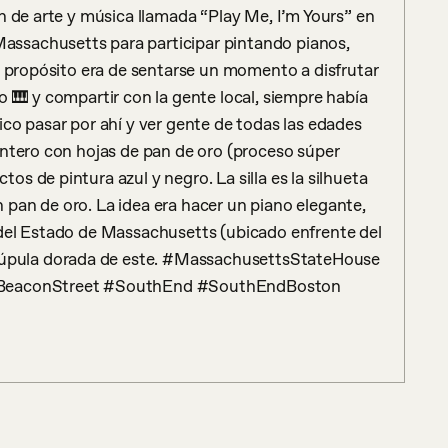
n de arte y música llamada “Play Me, I’m Yours” en 
 Massachusetts para participar pintando pianos, 
l propósito era de sentarse un momento a disfrutar 
no 🎹 y compartir con la gente local, siempre había 
ico pasar por ahí y ver gente de todas las edades 
ntero con hojas de pan de oro (proceso súper 
 de pintura azul y negro. La silla es la silhueta 
pan de oro. La idea era hacer un piano elegante, 
del Estado de Massachusetts (ubicado enfrente del 
pula dorada de este. #MassachusettsStateHouse 
#BeaconStreet #SouthEnd #SouthEndBoston 