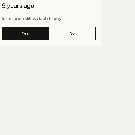
9 years ago
Is this piano still available to play?
Yes
No