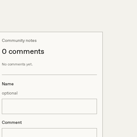
Community notes
0
comment
s
No comments yet.
Name
optional
Comment