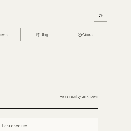
bmit
Blog
About
availability unknown
Last checked